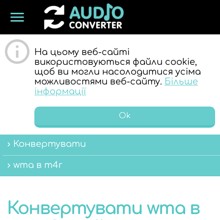
menu
ОНЛАЙН
На цьому веб-сайті
використовуються файли cookie,
щоб ви могли насолодитися усіма
можливостями веб-сайту.
Більше
інформації
Ok
АУДІО
Конвертувати
wma в m4r
Конвертувати wma в