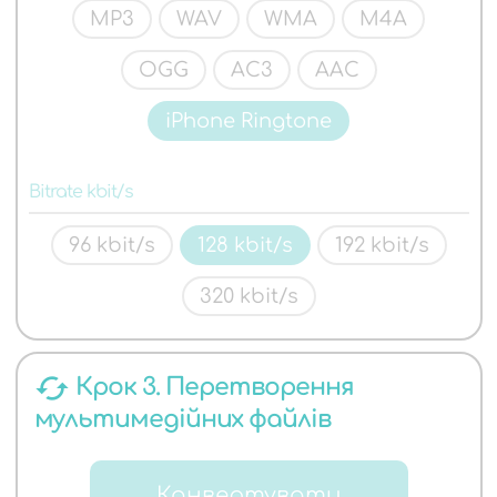
MP3
WAV
WMA
M4A
OGG
AC3
AAC
iPhone Ringtone
Bitrate kbit/s
96 kbit/s
128 kbit/s
192 kbit/s
320 kbit/s
cached
Крок 3. Перетворення
мультимедійних файлів
Конвертувати