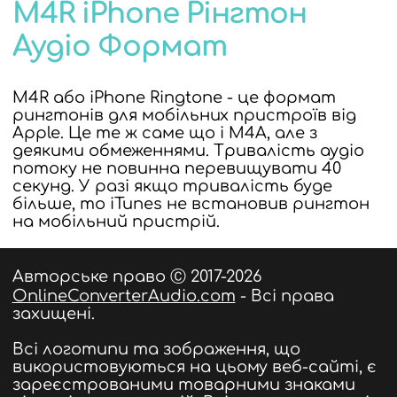
M4R iPhone Рінгтон
Аудіо Формат
M4R або iPhone Ringtone - це формат
рингтонів для мобільних пристроїв від
Apple. Це те ж саме що і M4A, але з
деякими обмеженнями. Тривалість аудіо
потоку не повинна перевищувати 40
секунд. У разі якщо тривалість буде
більше, то iTunes не встановив рингтон
на мобільний пристрій.
Авторське право Ⓒ 2017-2026
OnlineConverterAudio.com
- Всі права
захищені.
Всі логотипи та зображення, що
використовуються на цьому веб-сайті, є
зареєстрованими товарними знаками