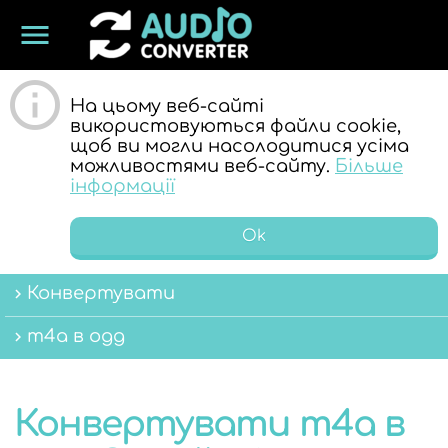
menu
ОНЛАЙН
На цьому веб-сайті
використовуються файли cookie,
щоб ви могли насолодитися усіма
можливостями веб-сайту.
Більше
інформації
Ok
АУДІО
Конвертувати
m4a в ogg
Конвертувати m4a в