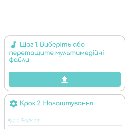
ЯКИХ
audiotrack
Шаг 1. Виберіть або
перетащите мультимедійні
АУДІО
файли
settings
Крок 2. Налаштування
ФОРМАТІВ
Аудіо Формат