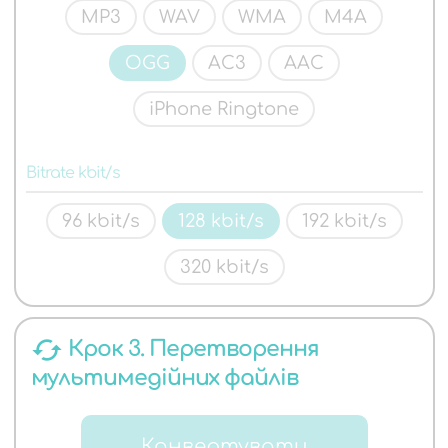
MP3
WAV
WMA
M4A
OGG
AC3
AAC
iPhone Ringtone
Bitrate kbit/s
96 kbit/s
128 kbit/s
192 kbit/s
320 kbit/s
cached
Крок 3. Перетворення
мультимедійних файлів
Конвертувати