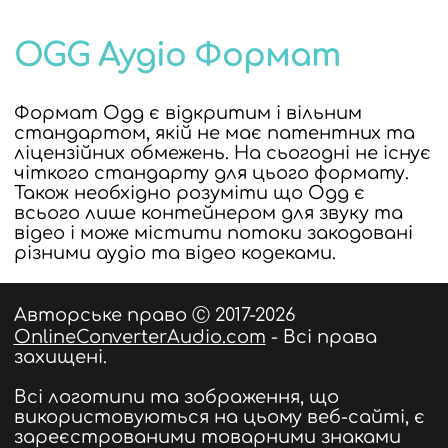
OGG Аудіо Формат
Формат Ogg є відкритим і вільним
стандартом, якій не має патентних та
ліцензійних обмежень. На сьогодні не існує
чіткого стандарту для цього формату.
Також необхідно розуміти що Ogg є
всього лише контейнером для звуку та
відео і може містити потоки закодовані
різними аудіо та відео кодеками.
Авторське право Ⓒ 2017-2026
OnlineConverterAudio.com
- Всі права
захищені.
Всі логотипи та зображення, що
використовуються на цьому веб-сайті, є
зареєстрованими товарними знаками