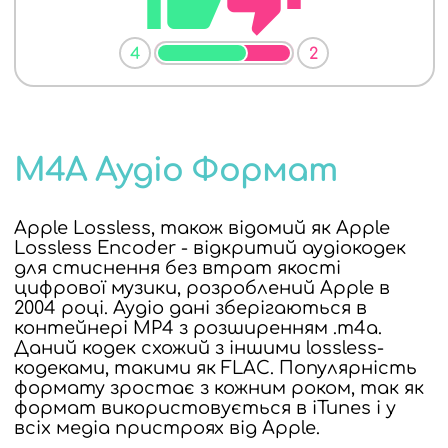
4
2
M4A Аудіо Формат
Apple Lossless, також відомий як Apple
Lossless Encoder - відкритий аудіокодек
для стиснення без втрат якості
цифрової музики, розроблений Apple в
2004 році. Аудіо дані зберігаються в
контейнері MP4 з розширенням .m4a.
Даний кодек схожий з іншими lossless-
кодеками, такими як FLAC. Популярність
формату зростає з кожним роком, так як
формат використовується в iTunes і у
всіх медіа пристроях від Apple.