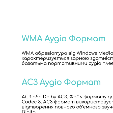
WMA Аудіо Формат
WMA абревіатура від Windows Medi
характеризується гарною здатністю
багатьма портативними аудіо плеєр
AC3 Аудіо Формат
AC3 або Dolby AC3. Файл формату дан
Codec 3. AC3 формат використовуєть
відтворення повного об'ємного звуч
Digital.