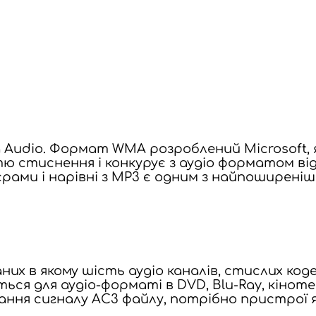
a Audio. Формат WMA розроблений Microsoft
 стиснення і конкурує з аудіо форматом ві
ами і нарівні з MP3 є одним з найпоширеніш
их в якому шість аудіо каналів, стислих код
ся для аудіо-форматі в DVD, Blu-Ray, кіноте
ання сигналу AC3 файлу, потрібно пристрої 