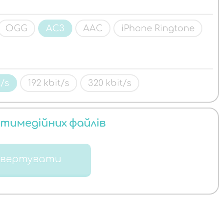
OGG
AC3
AAC
iPhone Ringtone
t/s
192 kbit/s
320 kbit/s
ьтимедійних файлів
нвертувати