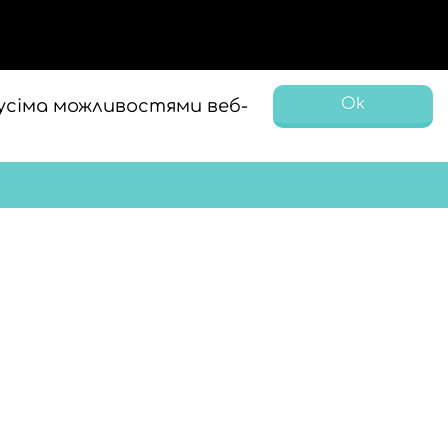
Ok
усіма можливостями веб-