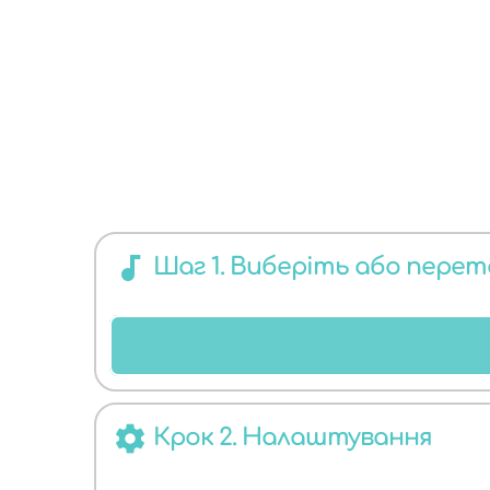
КОНВЕРТЕР
audiotrack
ДЛЯ БУДЬ-
Шаг 1. Виберіть або пере
settings
Крок 2. Налаштування