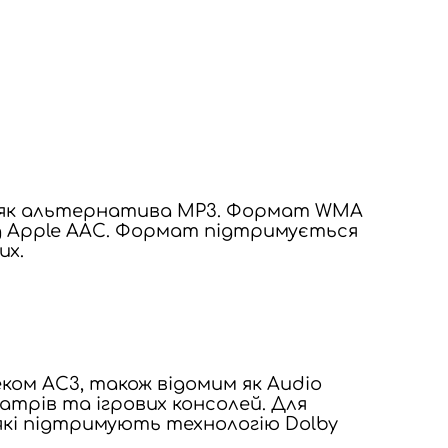
, як альтернатива MP3. Формат WMA
д Apple AAC. Формат підтримується
их.
еком AC3, також відомим як Audio
атрів та ігрових консолей. Для
які підтримують технологію Dolby