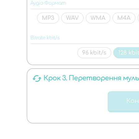
ЯКИХ
Аудіо Формат
MP3
WAV
WMA
M4A
Bitrate kbit/s
96 kbit/s
128 kbi
АУДІО
cached
Крок 3. Перетворення мул
Ко
ФОРМАТІВ