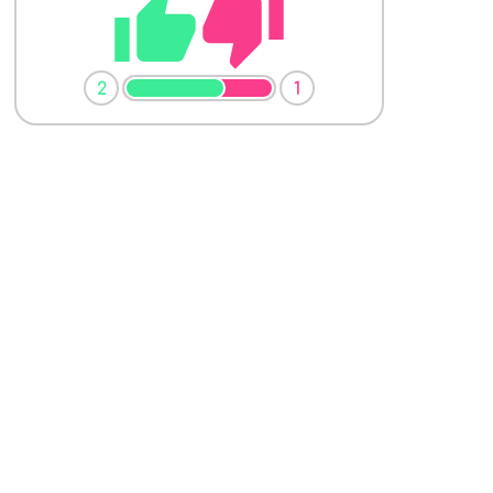
thumb_up
thumb_down
2
1