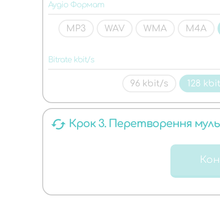
ЯКИХ
Аудіо Формат
MP3
WAV
WMA
M4A
Bitrate kbit/s
96 kbit/s
128 kbi
АУДІО
cached
Крок 3. Перетворення мул
Ко
ФОРМАТІВ