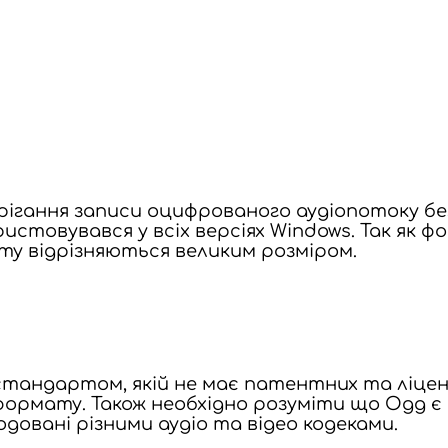
ігання записи оцифрованого аудіопотоку без
користовувався у всіх версіях Windows. Так я
ту відрізняються великим розміром.
тандартом, якій не має патентних та ліценз
формату. Також необхідно розуміти що Ogg є
довані різними аудіо та відео кодеками.