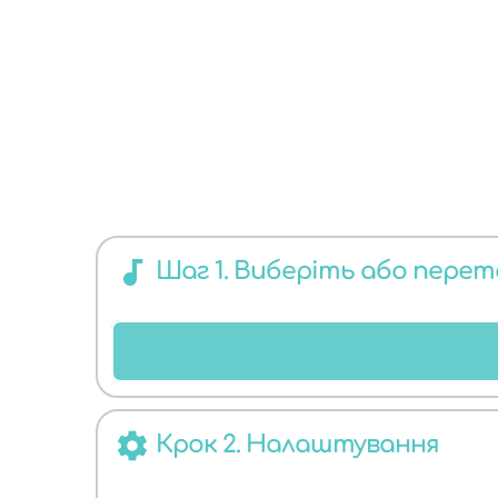
КОНВЕРТЕР
audiotrack
ДЛЯ БУДЬ-
Шаг 1. Виберіть або пере
settings
Крок 2. Налаштування