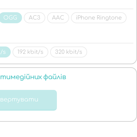
OGG
AC3
AAC
iPhone Ringtone
t/s
192 kbit/s
320 kbit/s
ьтимедійних файлів
нвертувати