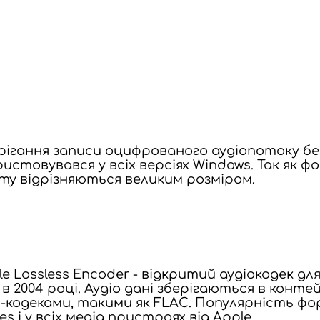
ігання записи оцифрованого аудіопотоку без
користовувався у всіх версіях Windows. Так я
ту відрізняються великим розміром.
ple Lossless Encoder - відкритий аудіокодек 
в 2004 році. Аудіо дані зберігаються в конте
ss-кодеками, такими як FLAC. Популярність ф
 і у всіх медіа пристроях від Apple.