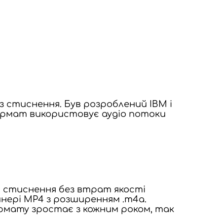
 стиснення. Був розроблений IBM і
к формат використовує аудіо потоки
для стиснення без втрат якості
йнері MP4 з розширенням .m4a.
ормату зростає з кожним роком, так