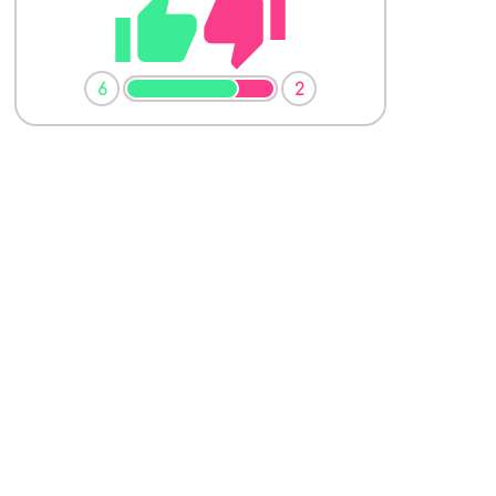
thumb_up
thumb_down
6
2