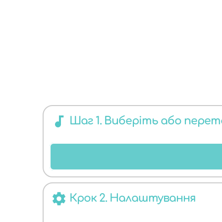
КОНВЕРТЕР
audiotrack
ДЛЯ БУДЬ-
Шаг 1. Виберіть або пере
settings
Крок 2. Налаштування