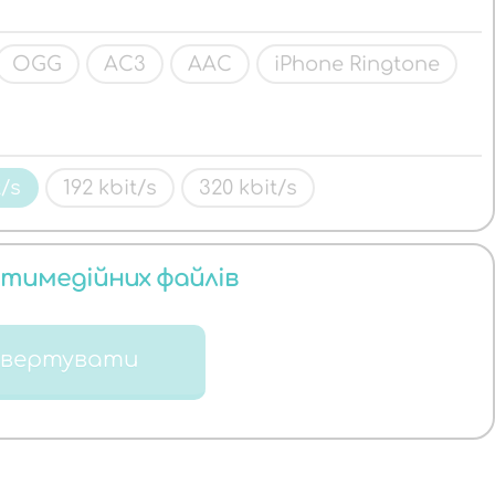
OGG
AC3
AAC
iPhone Ringtone
t/s
192 kbit/s
320 kbit/s
ьтимедійних файлів
нвертувати