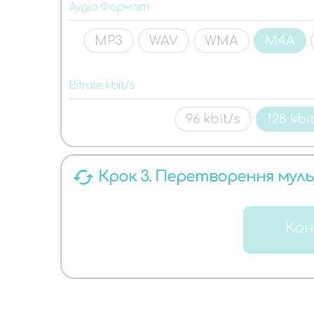
ЯКИХ
Аудіо Формат
MP3
WAV
WMA
M4A
Bitrate kbit/s
96 kbit/s
128 kbi
АУДІО
cached
Крок 3. Перетворення мул
Ко
ФОРМАТІВ