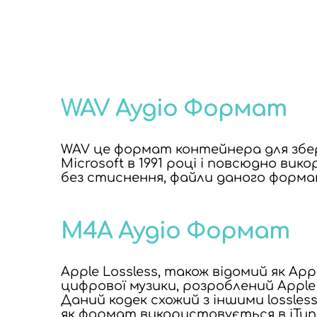
WAV Аудіо Формат
WAV це формат контейнера для збер
Microsoft в 1991 році і повсюдно ви
без стиснення, файли даного форма
M4A Аудіо Формат
Apple Lossless, також відомий як Ap
цифрової музики, розроблений Apple 
Даний кодек схожий з іншими lossle
як формат використовується в iTunes