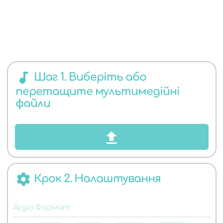
ЯКИХ
audiotrack
Шаг 1. Виберіть або
перетащите мультимедійні
АУДІО
файли
settings
Крок 2. Налаштування
ФОРМАТІВ
Аудіо Формат