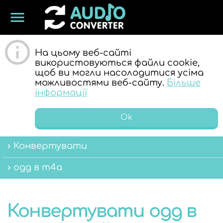
menu
ОНЛАЙН
На цьому веб-сайті
використовуються файли cookie,
щоб ви могли насолодитися усіма
можливостями веб-сайту.
Більше
інформації
Ok
АУДІО
Конвертувати
ogg в m4a
Конвертувати ogg в