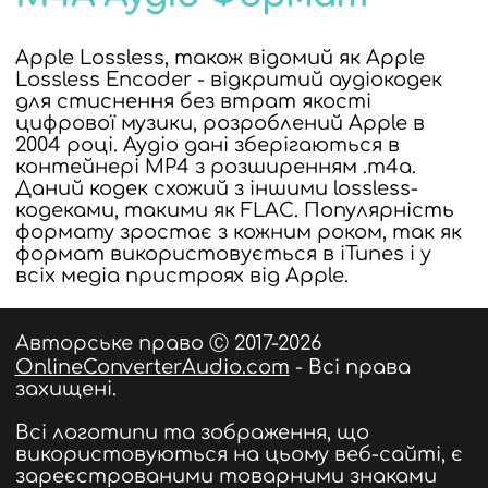
Apple Lossless, також відомий як Apple
Lossless Encoder - відкритий аудіокодек
для стиснення без втрат якості
цифрової музики, розроблений Apple в
2004 році. Аудіо дані зберігаються в
контейнері MP4 з розширенням .m4a.
Даний кодек схожий з іншими lossless-
кодеками, такими як FLAC. Популярність
формату зростає з кожним роком, так як
формат використовується в iTunes і у
всіх медіа пристроях від Apple.
Авторське право Ⓒ 2017-2026
OnlineConverterAudio.com
- Всі права
захищені.
Всі логотипи та зображення, що
використовуються на цьому веб-сайті, є
зареєстрованими товарними знаками