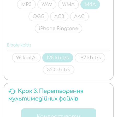
MP3
WAV
WMA
M4A
OGG
AC3
AAC
iPhone Ringtone
Bitrate kbit/s
96 kbit/s
128 kbit/s
192 kbit/s
320 kbit/s
cached
Крок 3. Перетворення
мультимедійних файлів
Конвертувати