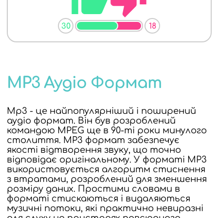
30
18
MP3 Аудіо Формат
Mp3 - це найпопулярніший і поширений
аудіо формат. Він був розроблений
командою MPEG ще в 90-ті роки минулого
столиття. MP3 формат забезпечує
якості відтворення звуку, що точно
відповідає оригінальному. У форматі MP3
використовується алгоритм стиснення
з втратами, розроблений для зменшення
розміру даних. Простими словами в
форматі стискаються і видаляються
музичні потоки, які практично невиразні