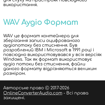
для слуху на пристроях повсюдного
використання.
WAV Аудіо Формат
WAV це формат контейнера для
зберігання записи оцифрованого
аудіопотоку без стиснення. Був
розроблений IBM і Microsoft в 1991 році і
повсюдно використовувався у всіх версіях
Windows. Так як формат використовує
аудіо потоки без стиснення, файли
даного формату відрізняються великим
розміром.
Авторське право Ⓒ 2017-2026
OnlineConverterAudio.com
- Всі права
захищені.