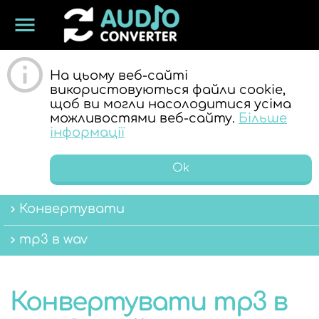
menu
ОНЛАЙН
На цьому веб-сайті
використовуються файли cookie,
щоб ви могли насолодитися усіма
можливостями веб-сайту.
Більше
інформації
Ok
АУДІО
Конвертувати
mp3 в wav
Конвертувати mp3 в