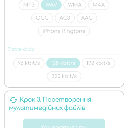
MP3
WAV
WMA
M4A
OGG
AC3
AAC
iPhone Ringtone
Bitrate kbit/s
96 kbit/s
128 kbit/s
192 kbit/s
320 kbit/s
cached
Крок 3. Перетворення
мультимедійних файлів
Конвертувати