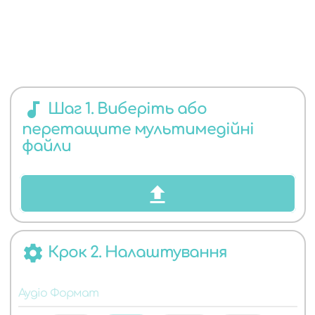
ЯКИХ
audiotrack
Шаг 1. Виберіть або
перетащите мультимедійні
АУДІО
файли
settings
Крок 2. Налаштування
ФОРМАТІВ
Аудіо Формат