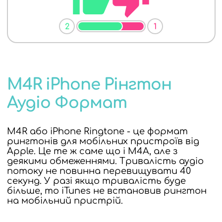
2
1
M4R iPhone Рінгтон
Аудіо Формат
M4R або iPhone Ringtone - це формат
рингтонів для мобільних пристроїв від
Apple. Це те ж саме що і M4A, але з
деякими обмеженнями. Тривалість аудіо
потоку не повинна перевищувати 40
секунд. У разі якщо тривалість буде
більше, то iTunes не встановив рингтон
на мобільний пристрій.