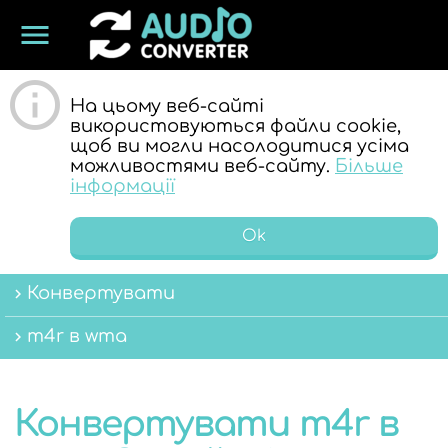
menu
ОНЛАЙН
На цьому веб-сайті
використовуються файли cookie,
щоб ви могли насолодитися усіма
можливостями веб-сайту.
Більше
інформації
Ok
АУДІО
Конвертувати
m4r в wma
Конвертувати m4r в