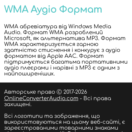
WMA Аудіо Формат
WMA абревіатура від Windows Media
Audio. Формат WMA розроблений
Microsoft, як альтернатива MP3. Формат
WMA характеризується гарною
здатністю стиснення і конкурує з аудіо
форматом від Apple AAC. Формат
підтримується багатьма портативними
аудіо плеєрами і нарівні з MP3 є одним з
найпоширеніших.
Авторське право Ⓒ 2017-2026
OnlineConverterAudio.com
- Всі права
захищені.
Всі логотипи та зображення, що
використовуються на цьому веб-сайті, є
зареєстрованими товарними знаками