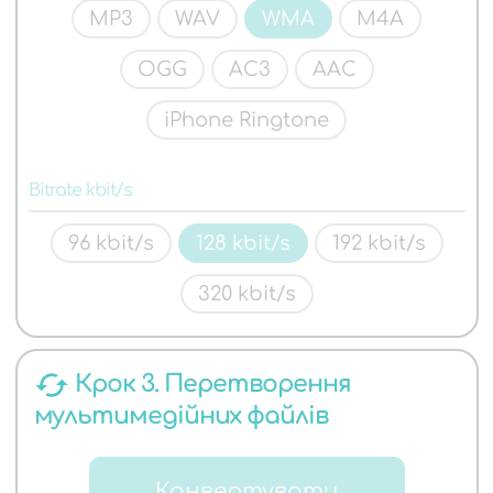
MP3
WAV
WMA
M4A
OGG
AC3
AAC
iPhone Ringtone
Bitrate kbit/s
96 kbit/s
128 kbit/s
192 kbit/s
320 kbit/s
cached
Крок 3. Перетворення
мультимедійних файлів
Конвертувати