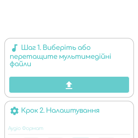
ЯКИХ
audiotrack
Шаг 1. Виберіть або
перетащите мультимедійні
АУДІО
файли
settings
Крок 2. Налаштування
ФОРМАТІВ
Аудіо Формат