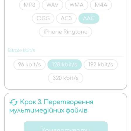
MP3
WAV
WMA
M4A
OGG
AC3
AAC
iPhone Ringtone
Bitrate kbit/s
96 kbit/s
128 kbit/s
192 kbit/s
320 kbit/s
cached
Крок 3. Перетворення
мультимедійних файлів
Конвертувати