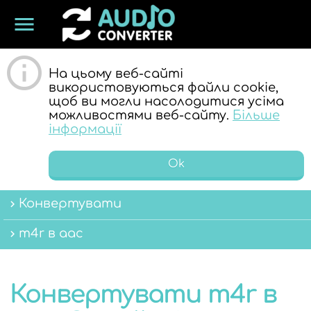
menu
ОНЛАЙН
На цьому веб-сайті
використовуються файли cookie,
щоб ви могли насолодитися усіма
можливостями веб-сайту.
Більше
інформації
Ok
АУДІО
Конвертувати
m4r в aac
Конвертувати m4r в