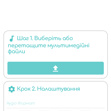
ЯКИХ
audiotrack
Шаг 1. Виберіть або
перетащите мультимедійні
АУДІО
файли
settings
Крок 2. Налаштування
ФОРМАТІВ
Аудіо Формат