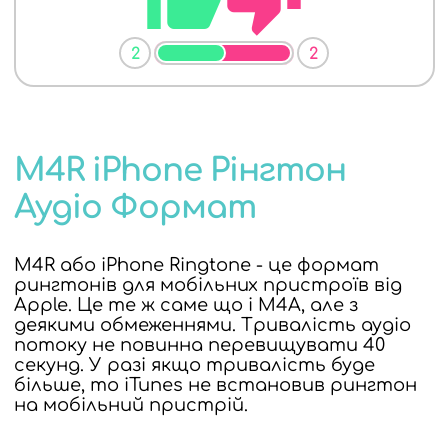
2
2
M4R iPhone Рінгтон
Аудіо Формат
M4R або iPhone Ringtone - це формат
рингтонів для мобільних пристроїв від
Apple. Це те ж саме що і M4A, але з
деякими обмеженнями. Тривалість аудіо
потоку не повинна перевищувати 40
секунд. У разі якщо тривалість буде
більше, то iTunes не встановив рингтон
на мобільний пристрій.