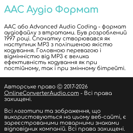
AAC Аудіо Формат
AAC або Advanced Audio Coding - формат
аудіофайлу з втратами. Був розроблений
1997 році. Спочатку створювався як
наступник MP3 з поліпшеною якістю
кодування. Головною перевагою і
відмінністю від MP3 є велика
ефективність кодування як при
постійному, так і при змінному бітрейті.
Авторське право Ⓒ 2017-2026
OnlineConverterAudio.com
- Всі права
захищені.
Всі логотипи та зображення, що
використовуються на цьому веб-сайті, є
зареєстрованими товарними знаками
відповідних компаній. Всі права захищені.