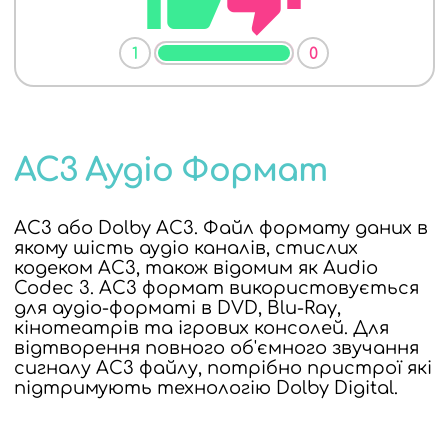
1
0
AC3 Аудіо Формат
AC3 або Dolby AC3. Файл формату даних в
якому шість аудіо каналів, стислих
кодеком AC3, також відомим як Audio
Codec 3. AC3 формат використовується
для аудіо-форматі в DVD, Blu-Ray,
кінотеатрів та ігрових консолей. Для
відтворення повного об'ємного звучання
сигналу AC3 файлу, потрібно пристрої які
підтримують технологію Dolby Digital.