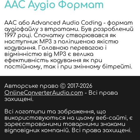
AAC Аудіо Формат
AAC або Advanced Audio Coding - формат
аудіофайлу з втратами. Був розроблений
1997 році. Спочатку створювався як
наступник MP3 з поліпшеною якістю
кодування. Головною перевагою і
відмінністю від MP3 є велика
ефективність кодування як при
постійному, так і при змінному бітрейті.
Авторське право Ⓒ 2017-2026
OnlineConverterAudio.com
- Всі права
захищені.
Всі логотипи та зображення, що
використовуються на цьому веб-сайті, є
зареєстрованими товарними знаками
відповідних компаній. Всі права захищені.