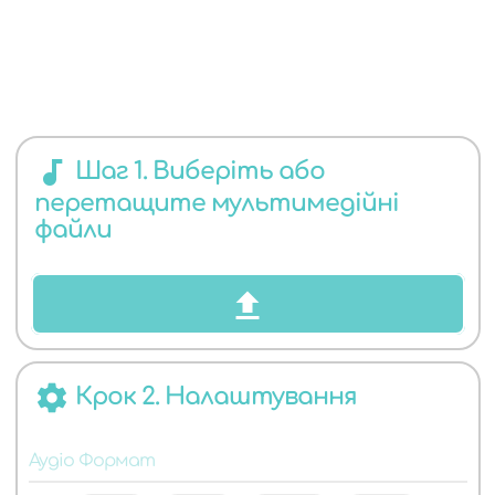
ЯКИХ
audiotrack
Шаг 1. Виберіть або
перетащите мультимедійні
АУДІО
файли
settings
Крок 2. Налаштування
ФОРМАТІВ
Аудіо Формат