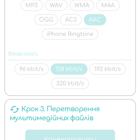
MP3
WAV
WMA
M4A
OGG
AC3
AAC
iPhone Ringtone
Bitrate kbit/s
96 kbit/s
128 kbit/s
192 kbit/s
320 kbit/s
cached
Крок 3. Перетворення
мультимедійних файлів
Конвертувати