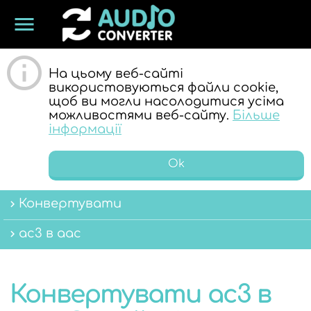
menu
ОНЛАЙН
На цьому веб-сайті
використовуються файли cookie,
щоб ви могли насолодитися усіма
можливостями веб-сайту.
Більше
інформації
Ok
АУДІО
Конвертувати
ac3 в aac
Конвертувати ac3 в