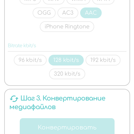
OGG
AC3
AAC
iPhone Ringtone
Bitrate kbit/s
96 kbit/s
128 kbit/s
192 kbit/s
320 kbit/s
cached
Шаг 3. Конвертирование
медиафайлов
Конвертировать