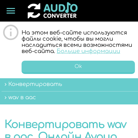
menu
ОНЛАЙН
На этом веб-сайте используются
файлы cookie, чтобы вы могли
насладиться всеми возможностями
веб-сайта.
Больше информации
Ok
Конвертировать
АУДИО
wav в aac
Конвертировать wav
в aac. Онлайн Аудио