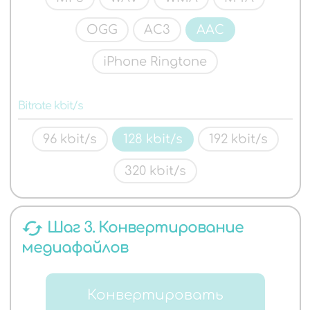
OGG
AC3
AAC
iPhone Ringtone
Bitrate kbit/s
96 kbit/s
128 kbit/s
192 kbit/s
320 kbit/s
cached
Шаг 3. Конвертирование
медиафайлов
Конвертировать