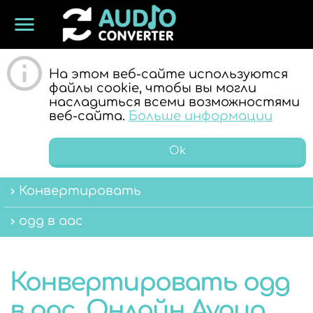
menu
ОНЛАЙН
На этом веб-сайте используются
файлы cookie, чтобы вы могли
насладиться всеми возможностями
веб-сайта.
Больше информации
Ok
Конвертировать
АУДИО
ogg в aac
Конвертировать ogg
в aac. Онлайн Аудио