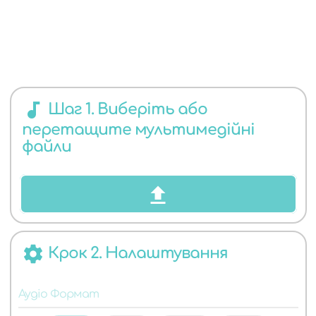
ЯКИХ
audiotrack
Шаг 1. Виберіть або
перетащите мультимедійні
АУДІО
файли
settings
Крок 2. Налаштування
ФОРМАТІВ
Аудіо Формат