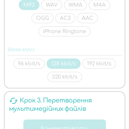
MP3
WAV
WMA
M4A
OGG
AC3
AAC
iPhone Ringtone
Bitrate kbit/s
96 kbit/s
128 kbit/s
192 kbit/s
320 kbit/s
cached
Крок 3. Перетворення
мультимедійних файлів
Конвертувати