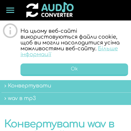
menu
ОНЛАЙН
На цьому веб-сайті
використовуються файли cookie,
щоб ви могли насолодитися усіма
можливостями веб-сайту.
Більше
інформації
Ok
АУДІО
Конвертувати
wav в mp3
Конвертувати wav в