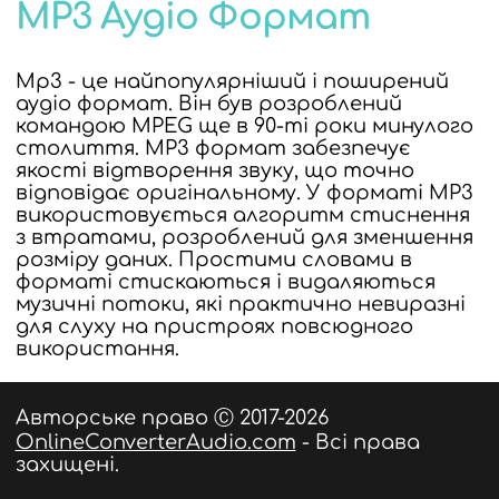
MP3 Аудіо Формат
Mp3 - це найпопулярніший і поширений
аудіо формат. Він був розроблений
командою MPEG ще в 90-ті роки минулого
столиття. MP3 формат забезпечує
якості відтворення звуку, що точно
відповідає оригінальному. У форматі MP3
використовується алгоритм стиснення
з втратами, розроблений для зменшення
розміру даних. Простими словами в
форматі стискаються і видаляються
музичні потоки, які практично невиразні
для слуху на пристроях повсюдного
використання.
Авторське право Ⓒ 2017-2026
OnlineConverterAudio.com
- Всі права
захищені.