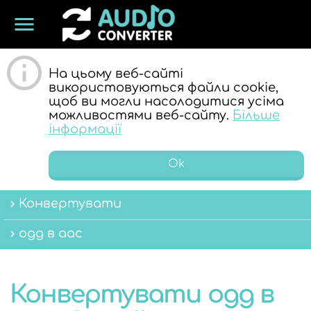
menu
ОНЛАЙН
На цьому веб-сайті
використовуються файли cookie,
щоб ви могли насолодитися усіма
можливостями веб-сайту.
Більше
інформації
Ok
АУДІО
Конвертувати
ogg в aac
Конвертувати ogg в