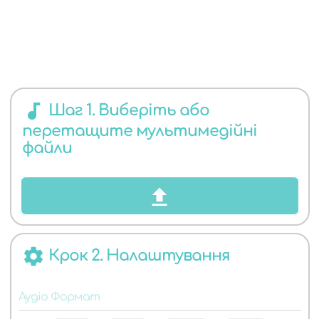
ЯКИХ
audiotrack
Шаг 1. Виберіть або
перетащите мультимедійні
АУДІО
файли
settings
Крок 2. Налаштування
ФОРМАТІВ
Аудіо Формат