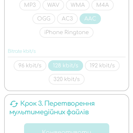
MP3
WAV
WMA
M4A
OGG
AC3
AAC
iPhone Ringtone
Bitrate kbit/s
96 kbit/s
128 kbit/s
192 kbit/s
320 kbit/s
cached
Крок 3. Перетворення
мультимедійних файлів
Конвертувати