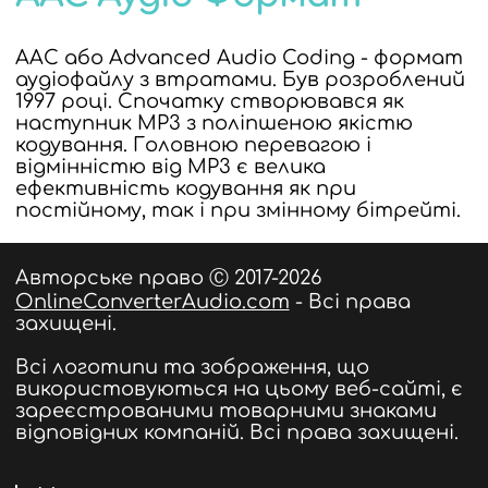
AAC або Advanced Audio Coding - формат
аудіофайлу з втратами. Був розроблений
1997 році. Спочатку створювався як
наступник MP3 з поліпшеною якістю
кодування. Головною перевагою і
відмінністю від MP3 є велика
ефективність кодування як при
постійному, так і при змінному бітрейті.
Авторське право Ⓒ 2017-2026
OnlineConverterAudio.com
- Всі права
захищені.
Всі логотипи та зображення, що
використовуються на цьому веб-сайті, є
зареєстрованими товарними знаками
відповідних компаній. Всі права захищені.