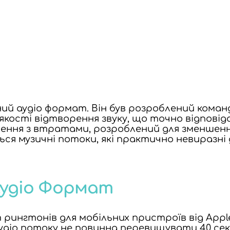
ий аудіо формат. Він був розроблений коман
кості відтворення звуку, що точно відповід
ння з втратами, розроблений для зменшенн
ся музичні потоки, які практично невиразні
Аудіо Формат
 рингтонів для мобільних пристроїв від Apple
діо потоку не повинна перевищувати 40 секу