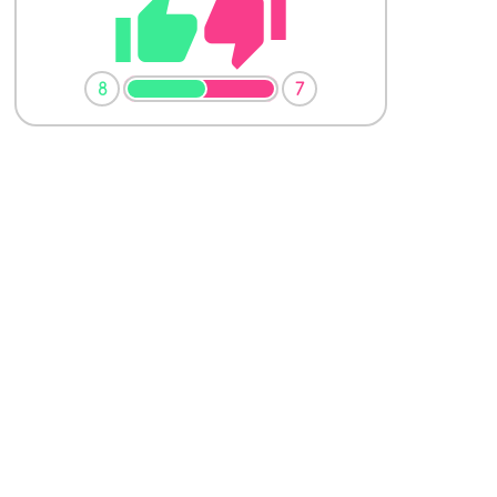
thumb_up
thumb_down
8
7