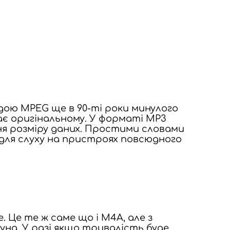
дою MPEG ще в 90-ті роки минулого
ає оригінальному. У форматі MP3
я розміру даних. Простими словами
 для слуху на пристроях повсюдного
. Це те ж саме що і M4A, але з
нд. У разі якщо тривалість буде