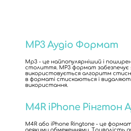
MP3 Аудіо Формат
Mp3 - це найпопулярніший і поширен
столиття. MP3 формат забезпечує я
використовується алгоритм стисне
в форматі стискаються і видаляють
використання.
M4R iPhone Рінгтон 
M4R або iPhone Ringtone - це формат
деякими обмеженнями. Тривалість ау