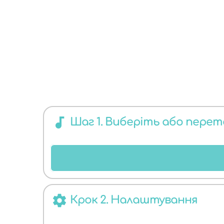
КОНВЕРТЕР
audiotrack
ДЛЯ БУДЬ-
Шаг 1. Виберіть або пере
settings
Крок 2. Налаштування