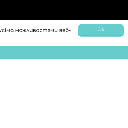
Ok
усіма можливостями веб-