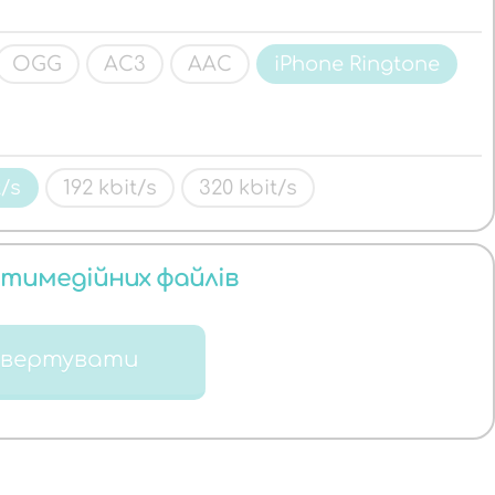
OGG
AC3
AAC
iPhone Ringtone
t/s
192 kbit/s
320 kbit/s
ьтимедійних файлів
нвертувати