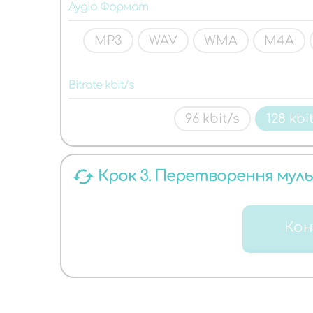
ЯКИХ
Аудіо Формат
MP3
WAV
WMA
M4A
Bitrate kbit/s
96 kbit/s
128 kbi
АУДІО
cached
Крок 3. Перетворення мул
Ко
ФОРМАТІВ