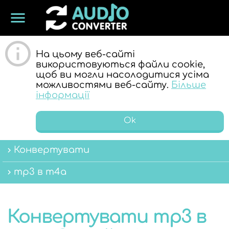
menu
ОНЛАЙН
На цьому веб-сайті
використовуються файли cookie,
щоб ви могли насолодитися усіма
можливостями веб-сайту.
Більше
інформації
Ok
АУДІО
Конвертувати
mp3 в m4a
Конвертувати mp3 в