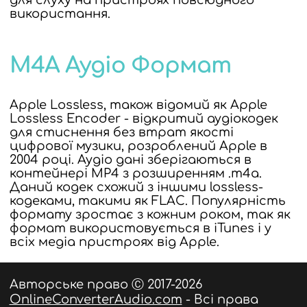
для слуху на пристроях повсюдного
використання.
M4A Аудіо Формат
Apple Lossless, також відомий як Apple
Lossless Encoder - відкритий аудіокодек
для стиснення без втрат якості
цифрової музики, розроблений Apple в
2004 році. Аудіо дані зберігаються в
контейнері MP4 з розширенням .m4a.
Даний кодек схожий з іншими lossless-
кодеками, такими як FLAC. Популярність
формату зростає з кожним роком, так як
формат використовується в iTunes і у
всіх медіа пристроях від Apple.
Авторське право Ⓒ 2017-2026
OnlineConverterAudio.com
- Всі права