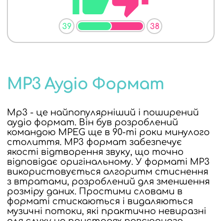
39
38
MP3 Аудіо Формат
Mp3 - це найпопулярніший і поширений
аудіо формат. Він був розроблений
командою MPEG ще в 90-ті роки минулого
столиття. MP3 формат забезпечує
якості відтворення звуку, що точно
відповідає оригінальному. У форматі MP3
використовується алгоритм стиснення
з втратами, розроблений для зменшення
розміру даних. Простими словами в
форматі стискаються і видаляються
музичні потоки, які практично невиразні