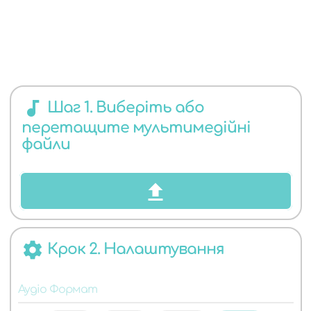
ЯКИХ
audiotrack
Шаг 1. Виберіть або
перетащите мультимедійні
АУДІО
файли
settings
Крок 2. Налаштування
ФОРМАТІВ
Аудіо Формат