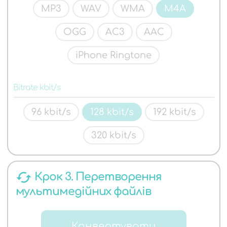
MP3
WAV
WMA
M4A
OGG
AC3
AAC
iPhone Ringtone
Bitrate kbit/s
96 kbit/s
128 kbit/s
192 kbit/s
320 kbit/s
cached
Крок 3. Перетворення
мультимедійних файлів
Конвертувати