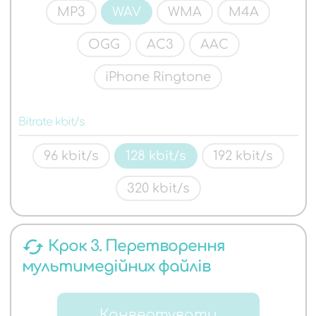
MP3
WAV
WMA
M4A
OGG
AC3
AAC
iPhone Ringtone
Bitrate kbit/s
96 kbit/s
128 kbit/s
192 kbit/s
320 kbit/s
cached
Крок 3. Перетворення
мультимедійних файлів
Конвертувати