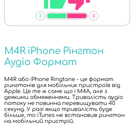
3
3
M4R iPhone Рінгтон
Аудіо Формат
M4R або iPhone Ringtone - це формат
рингтонів для мобільних пристроїв від
Apple. Це те ж саме що і M4A, але з
деякими обмеженнями. Тривалість аудіо
потоку не повинна перевищувати 40
секунд. У разі якщо тривалість буде
більше, то iTunes не встановив рингтон
на мобільний пристрій.