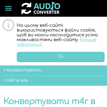
menu
ОНЛАЙН
На цьому веб-сайті
використовуються файли cookie,
щоб ви могли насолодитися усіма
можливостями веб-сайту.
Більше
інформації
Ok
АУДІО
Конвертувати
m4r в wav
Конвертувати m4r в