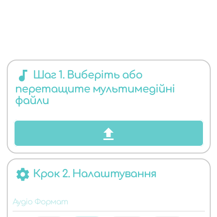
ЯКИХ
audiotrack
Шаг 1. Виберіть або
перетащите мультимедійні
АУДІО
файли
settings
Крок 2. Налаштування
ФОРМАТІВ
Аудіо Формат