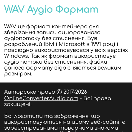
WAV Аудіо Формат
WAV це формат контейнера для
зберігання записи оцифрованого
аудіопотоку без стиснення. Був
розроблений IBM і Microsoft в 1991 році і
повсюдно використовувався у всіх версіях
Windows. Так як формат використовує
аудіо потоки без стиснення, файли
даного формату відрізняються великим
розміром.
Авторське право Ⓒ 2017-2026
OnlineConverterAudio.com
- Всі права
захищені.
Всі логотипи та зображення, що
використовуються на цьому веб-сайті, є
зареєстрованими товарними знаками