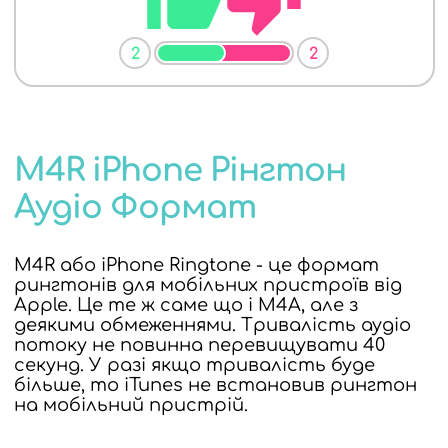
2
2
M4R iPhone Рінгтон
Аудіо Формат
M4R або iPhone Ringtone - це формат
рингтонів для мобільних пристроїв від
Apple. Це те ж саме що і M4A, але з
деякими обмеженнями. Тривалість аудіо
потоку не повинна перевищувати 40
секунд. У разі якщо тривалість буде
більше, то iTunes не встановив рингтон
на мобільний пристрій.