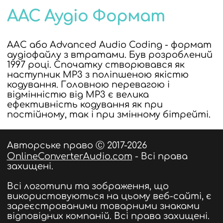
AAC Аудіо Формат
AAC або Advanced Audio Coding - формат
аудіофайлу з втратами. Був розроблений
1997 році. Спочатку створювався як
наступник MP3 з поліпшеною якістю
кодування. Головною перевагою і
відмінністю від MP3 є велика
ефективність кодування як при
постійному, так і при змінному бітрейті.
Авторське право Ⓒ 2017-2026
OnlineConverterAudio.com
- Всі права
захищені.
Всі логотипи та зображення, що
використовуються на цьому веб-сайті, є
зареєстрованими товарними знаками
відповідних компаній. Всі права захищені.