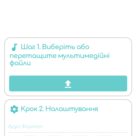
ЯКИХ
audiotrack
Шаг 1. Виберіть або
перетащите мультимедійні
АУДІО
файли
settings
Крок 2. Налаштування
ФОРМАТІВ
Аудіо Формат