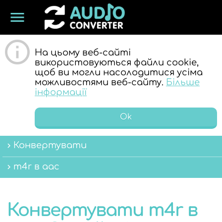
menu
ОНЛАЙН
На цьому веб-сайті
використовуються файли cookie,
щоб ви могли насолодитися усіма
можливостями веб-сайту.
Більше
інформації
Ok
АУДІО
Конвертувати
m4r в aac
Конвертувати m4r в