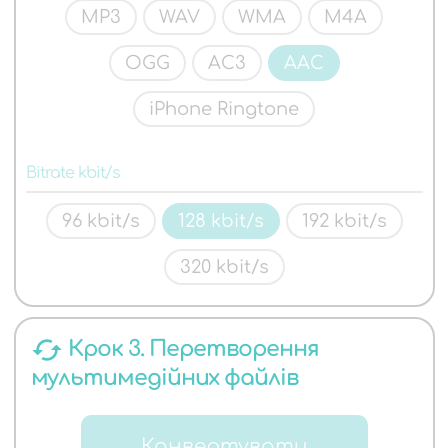
MP3
WAV
WMA
M4A
OGG
AC3
AAC
iPhone Ringtone
Bitrate kbit/s
96 kbit/s
128 kbit/s
192 kbit/s
320 kbit/s
cached
Крок 3. Перетворення
мультимедійних файлів
Конвертувати