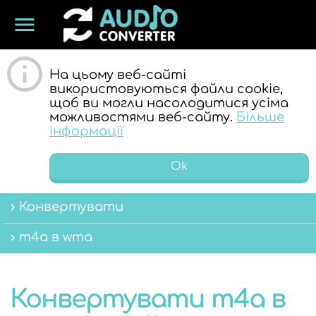
menu
ОНЛАЙН
На цьому веб-сайті
використовуються файли cookie,
щоб ви могли насолодитися усіма
можливостями веб-сайту.
Більше
інформації
Ok
АУДІО
Конвертувати
m4a в wma
Конвертувати m4a в