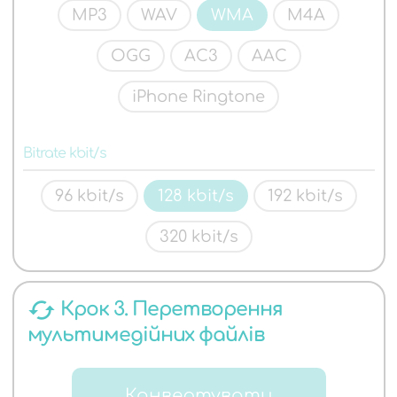
MP3
WAV
WMA
M4A
OGG
AC3
AAC
iPhone Ringtone
Bitrate kbit/s
96 kbit/s
128 kbit/s
192 kbit/s
320 kbit/s
cached
Крок 3. Перетворення
мультимедійних файлів
Конвертувати