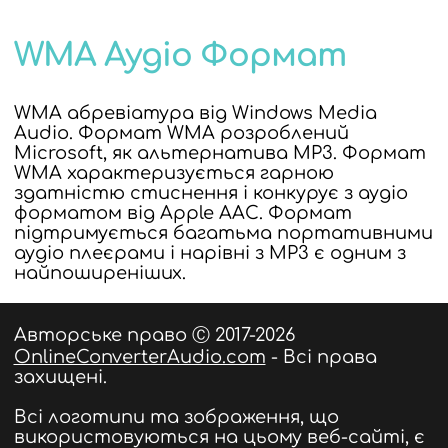
WMA Аудіо Формат
WMA абревіатура від Windows Media
Audio. Формат WMA розроблений
Microsoft, як альтернатива MP3. Формат
WMA характеризується гарною
здатністю стиснення і конкурує з аудіо
форматом від Apple AAC. Формат
підтримується багатьма портативними
аудіо плеєрами і нарівні з MP3 є одним з
найпоширеніших.
Авторське право Ⓒ 2017-2026
OnlineConverterAudio.com
- Всі права
захищені.
Всі логотипи та зображення, що
використовуються на цьому веб-сайті, є