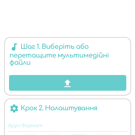
ЯКИХ
audiotrack
Шаг 1. Виберіть або
перетащите мультимедійні
АУДІО
файли
settings
Крок 2. Налаштування
ФОРМАТІВ
Аудіо Формат