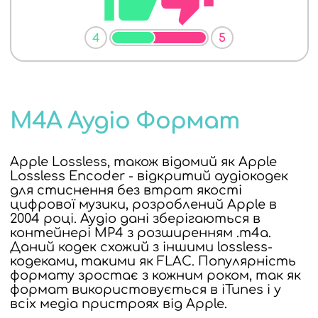
4
5
M4A Аудіо Формат
Apple Lossless, також відомий як Apple
Lossless Encoder - відкритий аудіокодек
для стиснення без втрат якості
цифрової музики, розроблений Apple в
2004 році. Аудіо дані зберігаються в
контейнері MP4 з розширенням .m4a.
Даний кодек схожий з іншими lossless-
кодеками, такими як FLAC. Популярність
формату зростає з кожним роком, так як
формат використовується в iTunes і у
всіх медіа пристроях від Apple.