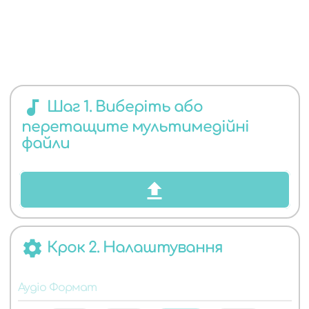
ЯКИХ
audiotrack
Шаг 1. Виберіть або
перетащите мультимедійні
АУДІО
файли
settings
Крок 2. Налаштування
ФОРМАТІВ
Аудіо Формат