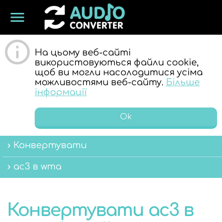
menu
ОНЛАЙН
На цьому веб-сайті
використовуються файли cookie,
щоб ви могли насолодитися усіма
можливостями веб-сайту.
Більше
інформації
Ok
АУДІО
Конвертувати
ac3 в wma
Конвертувати ac3 в