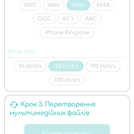
MP3
WAV
WMA
M4A
OGG
AC3
AAC
iPhone Ringtone
Bitrate kbit/s
96 kbit/s
128 kbit/s
192 kbit/s
320 kbit/s
cached
Крок 3. Перетворення
мультимедійних файлів
Конвертувати