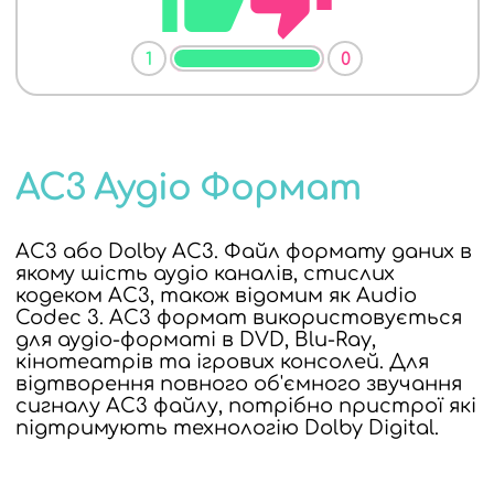
1
0
AC3 Аудіо Формат
AC3 або Dolby AC3. Файл формату даних в
якому шість аудіо каналів, стислих
кодеком AC3, також відомим як Audio
Codec 3. AC3 формат використовується
для аудіо-форматі в DVD, Blu-Ray,
кінотеатрів та ігрових консолей. Для
відтворення повного об'ємного звучання
сигналу AC3 файлу, потрібно пристрої які
підтримують технологію Dolby Digital.