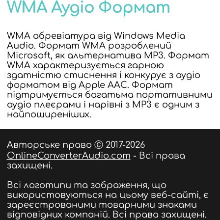
WMA Аудіо Формат
WMA абревіатура від Windows Media
Audio. Формат WMA розроблений
Microsoft, як альтернатива MP3. Формат
WMA характеризується гарною
здатністю стиснення і конкурує з аудіо
форматом від Apple AAC. Формат
підтримується багатьма портативними
аудіо плеєрами і нарівні з MP3 є одним з
найпоширеніших.
Авторське право Ⓒ 2017-2026
OnlineConverterAudio.com
- Всі права
захищені.
Всі логотипи та зображення, що
використовуються на цьому веб-сайті, є
зареєстрованими товарними знаками
відповідних компаній. Всі права захищені.