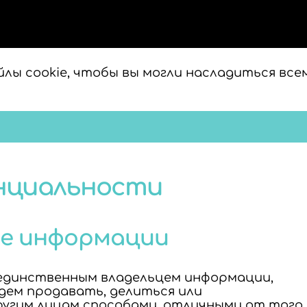
лы cookie, чтобы вы могли насладиться все
нциальности
ие информации
единственным владельцем информации,
дем продавать, делиться или
угим лицам способами, отличными от того,