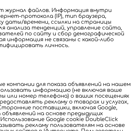
т журнал файлов. Информация внутри
рнет-протокола (IP), тип браузера,
ку даты/времени, ссылки на страницы
для анализа тенденций, управление сайта,
ателей по сайту и сбор демографической
ая информация не связаны с какой-либо
тифицировать личнось.
е компании для показа объявлений на нашем
пользовать информацию (не включая ваше
ты или номер телефона) о ваших посещениях
предоставлять рекламу о товарах и услугах,
Сторонние поставщики, включая Google,
а объявлений на основе предыдущих
спользование Google cookie DoubleClick
азывать рекламу пользователям на основе