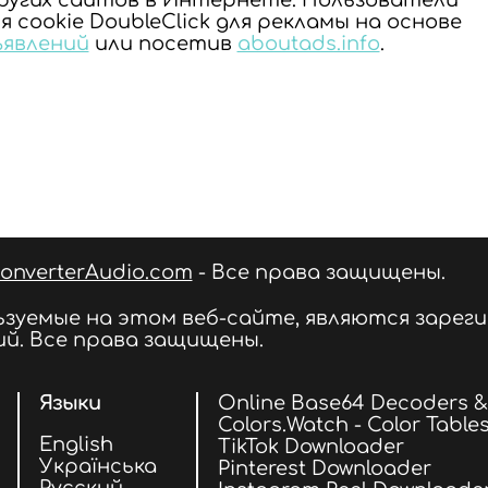
других сайтов в Интернете. Пользователи
cookie DoubleClick для рекламы на основе
явлений
или посетив
aboutads.info
.
onverterAudio.com
- Все права защищены.
льзуемые на этом веб-сайте, являются зар
й. Все права защищены.
Языки
Online Base64 Decoders 
Colors.Watch - Color Table
English
TikTok Downloader
Українська
Pinterest Downloader