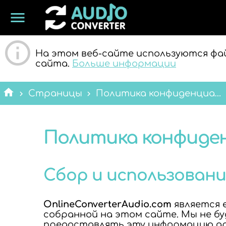
menu
ОНЛАЙН
На этом веб-сайте используются фай
сайта.
Больше информации
home
Страницы
Политика конфиденциальности
Политика конфиде
АУДИО
Сбор и использован
OnlineConverterAudio.com
является 
собранной на этом сайте. Мы не бу
предоставлять эту информацию др