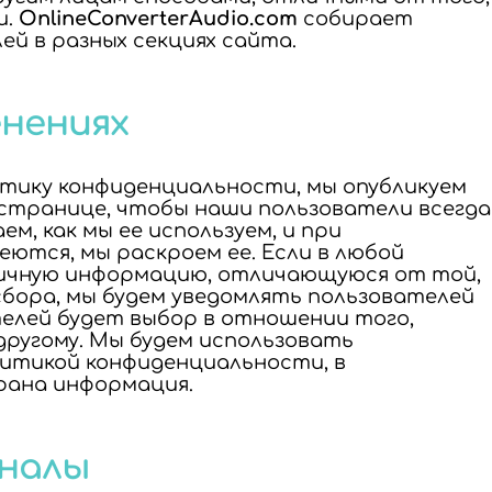
и.
OnlineConverterAudio.com
собирает
й в разных секциях сайта.
енениях
тику конфиденциальности, мы опубликуем
странице, чтобы наши пользователи всегда
м, как мы ее используем, и при
ются, мы раскроем ее. Если в любой
ичную информацию, отличающуюся от той,
сбора, мы будем уведомлять пользователей
телей будет выбор в отношении того,
другому. Мы будем использовать
итикой конфиденциальности, в
рана информация.
рналы