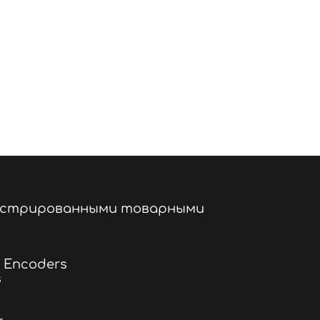
егистрированными товарными
& Encoders
s