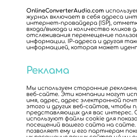
ЛЮБЫХ
OnlineConverterAudio.com
используе
журнал включает в себя адреса инте
интернет-провайдера (ISP), отмет
входа/выхода и количество кликов 
отслеживания перемещение пользов
информации. IP-адреса и другая так
информацией, которая может иден
АУДИО
Реклама
Мы используем сторонние рекламны
веб-сайте. Эти компании могут ис
имя, адрес, адрес электронной поч
этого и других веб-сайтов, чтобы 
представляющих для вас интерес. 
используют файлы cookie для показ
ФОРМАТОВ
посещений вашего сайта на сайте. И
позволяет ему и его партнерам пок