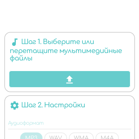
ЛЮБЫХ
audiotrack
Шаг 1. Выберите или
перетащите мультимедийные
файлы
АУДИО
settings
Шаг 2. Настройки
ФОРМАТОВ
Аудиоформат
MP3
WAV
WMA
M4A