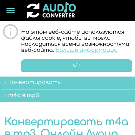
menu
ОНЛАЙН
На этом веб-сайте используются
файлы cookie, чтобы вы могли
насладиться всеми возможностями
веб-сайта.
Больше информации
Ok
Конвертировать
АУДИО
m4a в mp3
Конвертировать m4a
в mp3. Онлайн Аудио