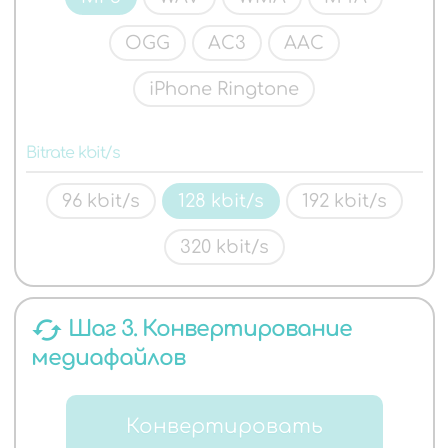
OGG
AC3
AAC
iPhone Ringtone
Bitrate kbit/s
96 kbit/s
128 kbit/s
192 kbit/s
320 kbit/s
cached
Шаг 3. Конвертирование
медиафайлов
Конвертировать